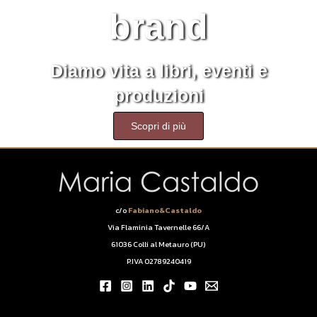
brand
Diamo vita a libri, eventi e
produzioni
Scopri di più
c/o
Fabiano&Castaldo
Via Flaminia Tavernelle 66/A
61036 Colli al Metauro (PU)
P.IVA 02789240419