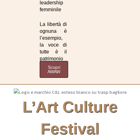
leadership
femminile
La libertà di
ognuna è
l’esempio,
la voce di
tutte è il
patrimonio
Scopri
AWAW
L’Art Culture
Festival