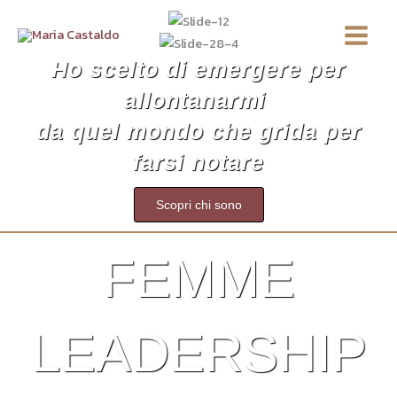
Vai
Main
al
Menu
contenuto
Ho scelto di emergere per
allontanarmi
da quel mondo
che grida per
farsi notare
Scopri chi sono
FEMME
LEADERSHIP