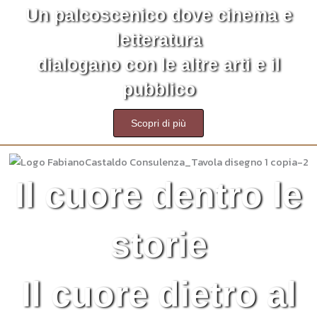
Un palcoscenico dove cinema e
letteratura
dialogano con le altre arti e il
pubblico
Scopri di più
Il cuore dentro le
storie
Il cuore dietro al