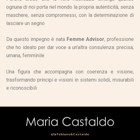
ognuna di noi porta nel mondo la propria autenticità, senza
maschere, senza compromessi, con la determinazione di
lasciare un segno
Da questo impegno è nata
Femme Advisor
, professione
che ho ideato per dar voce a un’altra consulenza: precisa,
umana, femminile
Una figura che accompagna con coerenza e visione,
trasformando principi e visioni in sistemi solidi, misurabili
e riconoscibili
c/o
Fabiano&Castaldo