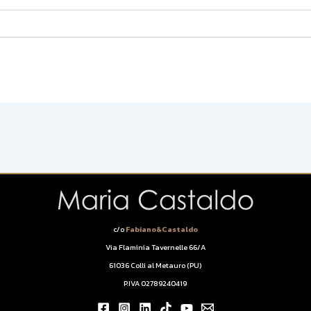
c/o
Fabiano&Castaldo
Via Flaminia Tavernelle 66/A
61036 Colli al Metauro (PU)
P.IVA 02789240419